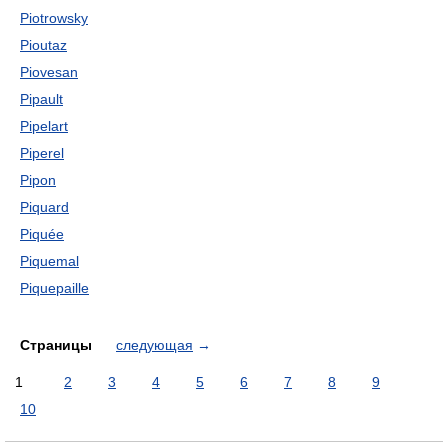
Piotrowsky
Pioutaz
Piovesan
Pipault
Pipelart
Piperel
Pipon
Piquard
Piquée
Piquemal
Piquepaille
Страницы
следующая
→
1
2
3
4
5
6
7
8
9
10