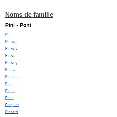
Noms de famille
Pini - Pont
Pini
Piniac
Pinkert
Pinlon
Pinlong
Pinna
Pinochet
Pinol
Pinon
Pinot
Pinquier
Pinsard